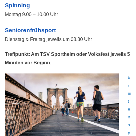
Spinning
Montag 9.00 – 10.00 Uhr
Seniorenfrühsport
Dienstag & Freitag jeweils um 08.30 Uhr
Treffpunkt: Am TSV Sportheim oder Volksfest jeweils 5
Minuten vor Beginn.
b
r
ei
t
e
n
s
p