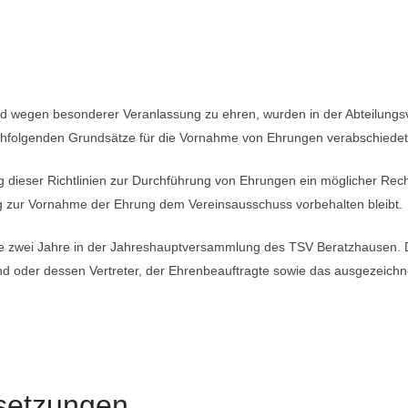
nd wegen besonderer Veranlassung zu ehren, wurden in der Abteilun
chfolgenden Grundsätze für die Vornahme von Ehrungen verabschiedet
ung dieser Richtlinien zur Durchführung von Ehrungen ein möglicher Rec
ng zur Vornahme der Ehrung dem Vereinsausschuss vorbehalten bleibt.
lle zwei Jahre in der Jahreshauptversammlung des TSV Beratzhausen.
nd oder dessen Vertreter, der Ehrenbeauftragte sowie das ausgezeichne
setzungen