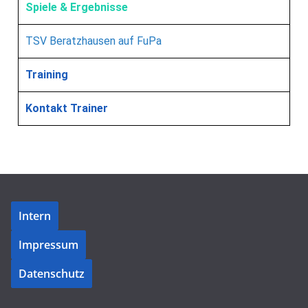
Spiele & Ergebnisse
TSV Beratzhausen auf FuPa
Training
Kontakt Trainer
Intern
Impressum
Datenschutz