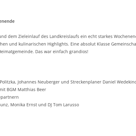
henende
nd dem Zieleinlauf des Landkreislaufs ein echt starkes Wochenend
chen und kulinarischen Highlights. Eine absolut Klasse Gemeinsch
Heimatgemeinde. Das war einfach grandios!
 Politzka, Johannes Neuberger und Streckenplaner Daniel Wedekin
mit BGM Matthias Beer
epartnern
Bunz, Monika Ernst und DJ Tom Larusso