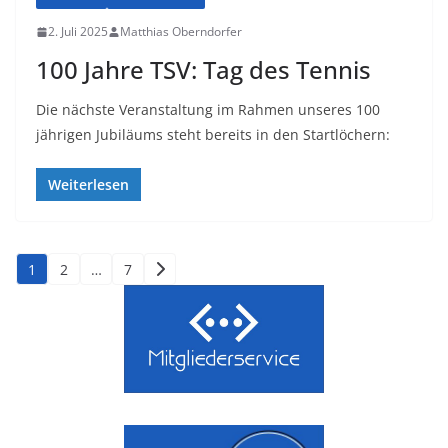
2. Juli 2025
Matthias Oberndorfer
100 Jahre TSV: Tag des Tennis
Die nächste Veranstaltung im Rahmen unseres 100
jährigen Jubiläums steht bereits in den Startlöchern:
Weiterlesen
Seitennummerierung
1
2
…
7
der
Beiträge